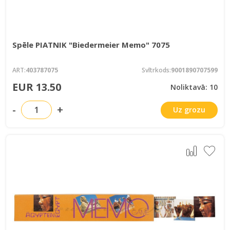
Spēle PIATNIK "Biedermeier Memo" 7075
ART:
403787075
Svītrkods:
9001890707599
EUR 13.50
Noliktavā: 10
-
+
Uz grozu