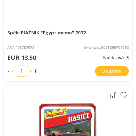
Spēle PIATNIK "Egypt memo" 7072
ART:
403787072
Svītrkods:
9001890707292
EUR 13.50
Noliktavā: 3
-
+
Uz grozu