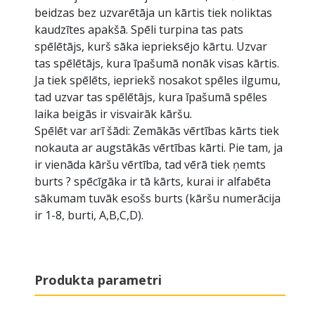
beidzas bez uzvarētāja un kārtis tiek noliktas
kaudzītes apakšā. Spēli turpina tas pats
spēlētājs, kurš sāka ieprieksējo kārtu. Uzvar
tas spēlētājs, kura īpašumā nonāk visas kārtis.
Ja tiek spēlēts, iepriekš nosakot spēles ilgumu,
tad uzvar tas spēlētājs, kura īpašumā spēles
laika beigās ir visvairāk kāršu.
Spēlēt var arī šādi: Zemākās vērtības kārts tiek
nokauta ar augstākās vērtības kārti. Pie tam, ja
ir vienāda kāršu vērtība, tad vērā tiek ņemts
burts ? spēcīgāka ir tā kārts, kurai ir alfabēta
sākumam tuvāk esošs burts (kāršu numerācija
ir 1-8, burti, A,B,C,D).
Produkta parametri