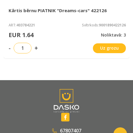
Kārtis bērnu PIATNIK "Dreams-cars" 422126
ART:
403784221
Svītrkods:
9001890422126
EUR 1.64
Noliktavā: 3
-
+
Uz grozu
67807407