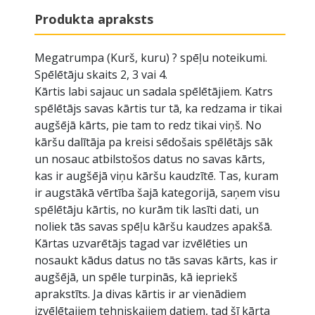
Produkta apraksts
Megatrumpa (Kurš, kuru) ? spēļu noteikumi.
Spēlētāju skaits 2, 3 vai 4.
Kārtis labi sajauc un sadala spēlētājiem. Katrs
spēlētājs savas kārtis tur tā, ka redzama ir tikai
augšējā kārts, pie tam to redz tikai viņš. No
kāršu dalītāja pa kreisi sēdošais spēlētājs sāk
un nosauc atbilstošos datus no savas kārts,
kas ir augšējā viņu kāršu kaudzītē. Tas, kuram
ir augstākā vērtība šajā kategorijā, saņem visu
spēlētāju kārtis, no kurām tik lasīti dati, un
noliek tās savas spēļu kāršu kaudzes apakšā.
Kārtas uzvarētājs tagad var izvēlēties un
nosaukt kādus datus no tās savas kārts, kas ir
augšējā, un spēle turpinās, kā iepriekš
aprakstīts. Ja divas kārtis ir ar vienādiem
izvēlētajiem tehniskajiem datiem, tad šī kārta