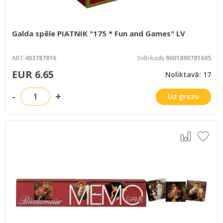
Galda spēle PIATNIK "175 * Fun and Games" LV
ART:
403787816
Svītrkods:
9001890781605
EUR 6.65
Noliktavā: 17
-
+
Uz grozu