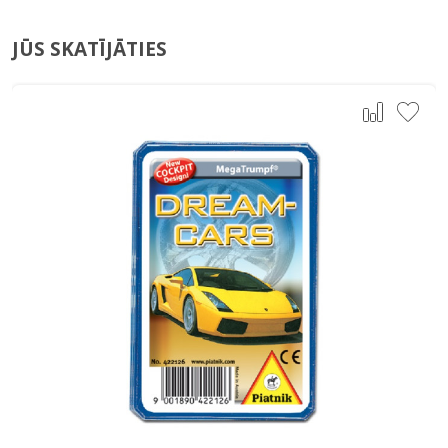
JŪS SKATĪJĀTIES