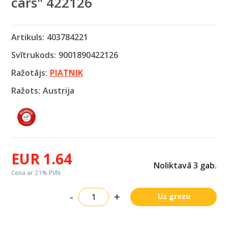
cars" 422126
Artikuls:
403784221
Svītrukods:
9001890422126
Ražotājs:
PIATNIK
Ražots:
Austrija
EUR 1.64
Noliktavā 3 gab.
Cena ar 21% PVN
-
+
Uz grozu