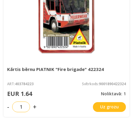
Kārtis bērnu PIATNIK "Fire brigade" 422324
ART:
403784223
Svītrkods:
9001890422324
EUR 1.64
Noliktavā: 1
-
+
Uz grozu