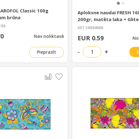
 AROFOL Classic 100g
Aploksne naudai FRESH 1
mm brūna
200gr, matēta laka + Glite
22-122)
150
ART:
10594000
70
Nav noliktavā
EUR 0.59
No
-
+
Pieprasīt