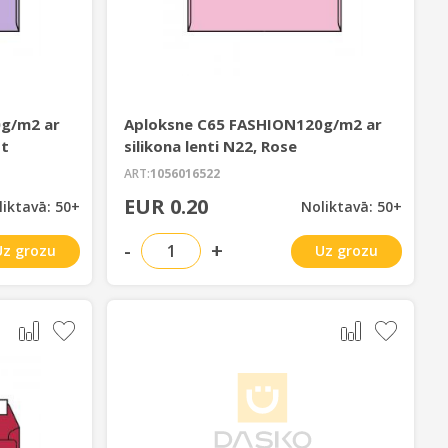
g/m2 ar
Aploksne C65 FASHION120g/m2 ar
st
silikona lenti N22, Rose
ART:
1056016522
EUR 0.20
liktavā: 50+
Noliktavā: 50+
-
+
Uz grozu
Uz grozu