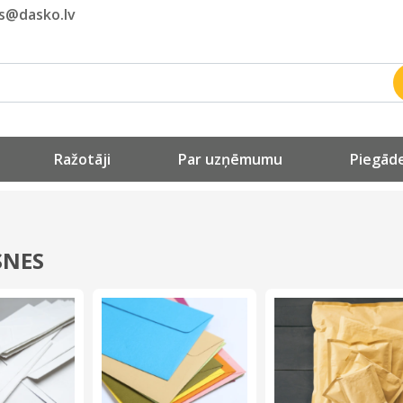
ls@dasko.lv
Ražotāji
Par uzņēmumu
Piegāde
SNES