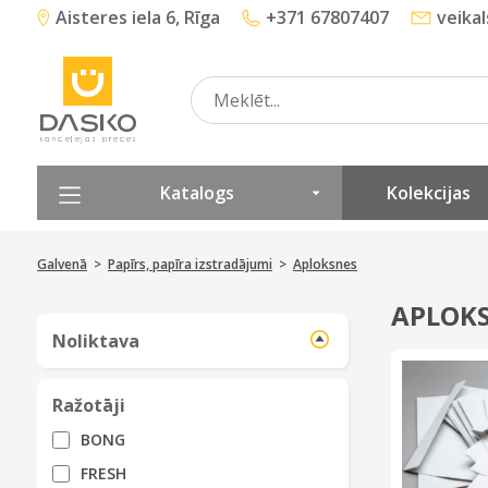
Aisteres iela 6, Rīga
+371 67807407
veika
Katalogs
Kolekcijas
Galvenā
>
Papīrs, papīra izstradājumi
>
Aploksnes
APLOK
Noliktava
Ražotāji
BONG
FRESH