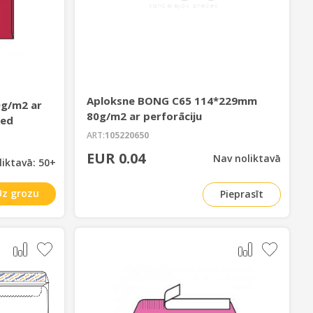
Aploksne BONG C65 114*229mm
g/m2 ar
80g/m2 ar perforāciju
Red
ART:
105220650
EUR 0.04
Nav noliktavā
liktavā: 50+
Uz grozu
Pieprasīt