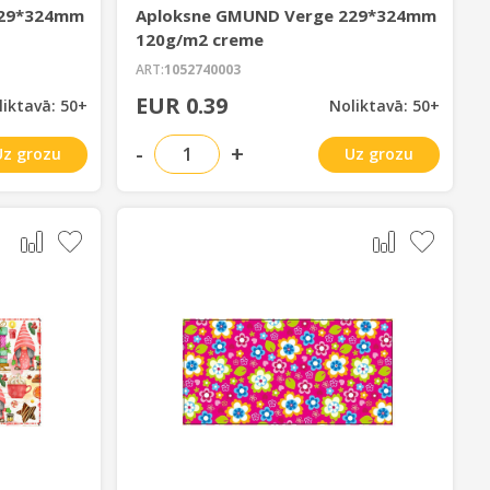
229*324mm
Aploksne GMUND Verge 229*324mm
120g/m2 creme
ART:
1052740003
EUR 0.39
liktavā: 50+
Noliktavā: 50+
-
+
Uz grozu
Uz grozu