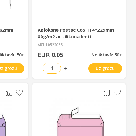
*162mm
Aploksne Postac C65 114*229mm
80g/m2 ar silikona lenti
ART:
10522065
EUR 0.05
liktavā: 50+
Noliktavā: 50+
-
+
Uz grozu
Uz grozu