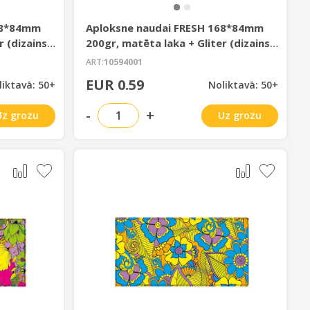
68*84mm
Aploksne naudai FRESH 168*84mm
r (dizains
200gr, matēta laka + Gliter (dizains
18-03)
ART:
10594001
EUR 0.59
liktavā: 50+
Noliktavā: 50+
-
+
Uz grozu
Uz grozu