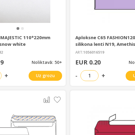
 MAJESTIC 110*220mm
Aploksne C65 FASHION120
snow white
silikona lenti N19, Amethi
42
ART:
1056016519
59
EUR 0.20
Noliktavā: 50+
No
+
-
+
Uz grozu