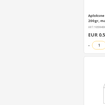
Aploksne
200gr, ma
18-07)
ART:
105940
EUR 0.
-