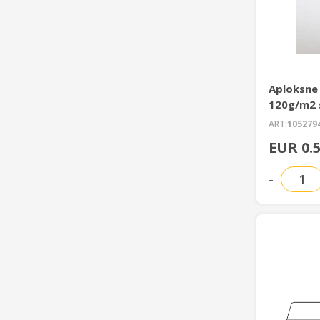
Aploksne
120g/m2 
ART:
105279
EUR 0.
-