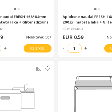
 naudai FRESH 168*84mm
Aploksne naudai FRESH 1
tēta laka + Gliter (dizains
200gr, matēta laka + Glite
18-11)
02
ART:
10594003
59
EUR 0.59
Noliktavā: 50+
No
+
-
+
Uz grozu