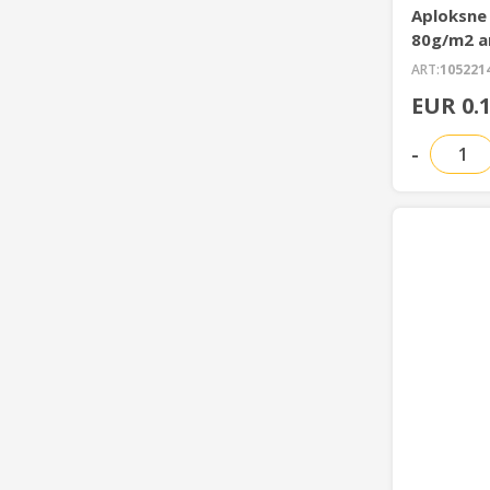
Aploksne
80g/m2 ar
ART:
105221
EUR 0.
-