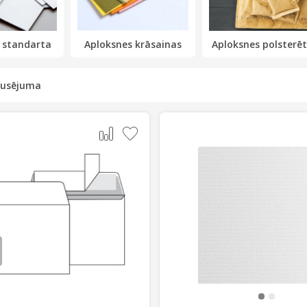
 standarta
Aploksnes krāsainas
Aploksnes polsterē