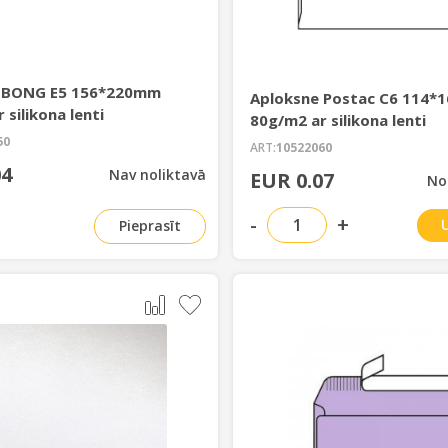
 BONG E5 156*220mm
Aploksne Postac C6 114
 silikona lenti
80g/m2 ar silikona lenti
50
ART:
10522060
04
Nav noliktavā
EUR 0.07
No
-
+
Pieprasīt