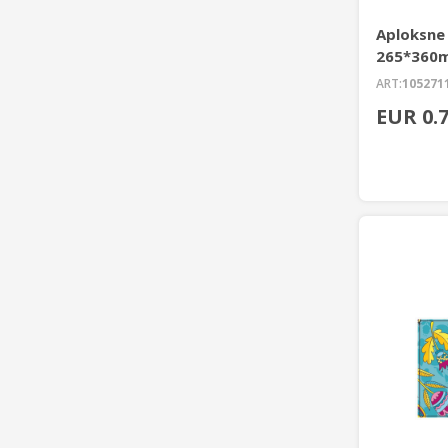
Aploksne
265*360
ART:
105271
EUR 0.