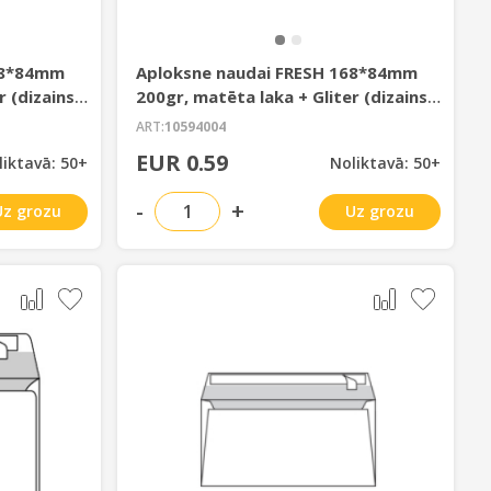
68*84mm
Aploksne naudai FRESH 168*84mm
r (dizains
200gr, matēta laka + Gliter (dizains
18-13)
ART:
10594004
EUR 0.59
liktavā: 50+
Noliktavā: 50+
-
+
Uz grozu
Uz grozu