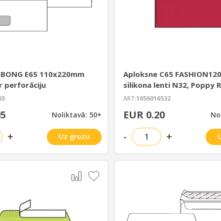
 BONG E65 110x220mm
Aploksne C65 FASHION120
 perforāciju
silikona lenti N32, Poppy 
65
ART:
1056016532
05
EUR 0.20
Noliktavā: 50+
No
+
-
+
Uz grozu