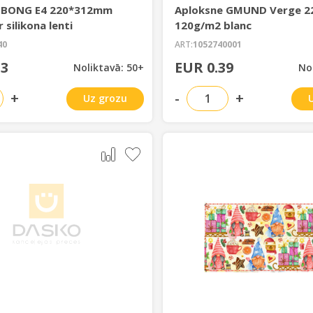
 BONG E4 220*312mm
Aploksne GMUND Verge 
 silikona lenti
120g/m2 blanc
40
ART:
1052740001
13
EUR 0.39
Noliktavā: 50+
No
+
-
+
Uz grozu