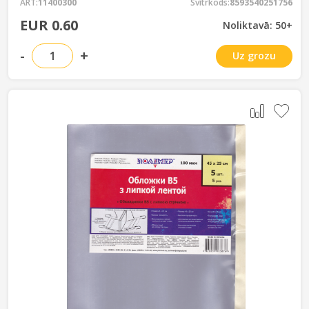
ART:
11400300
Svītrkods:
8593540251756
EUR 0.60
Noliktavā: 50+
-
+
Uz grozu