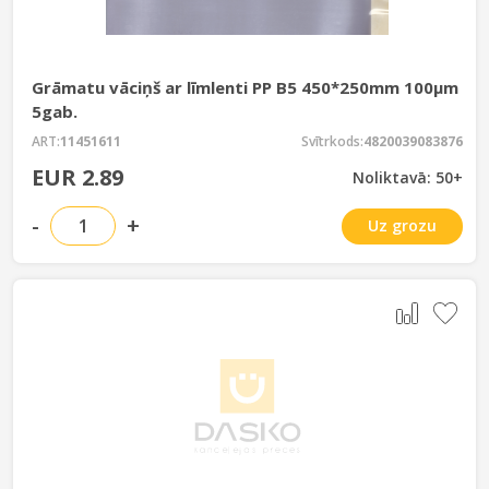
Grāmatu vāciņš ar līmlenti PP B5 450*250mm 100µm
5gab.
ART:
11451611
Svītrkods:
4820039083876
EUR 2.89
Noliktavā: 50+
-
+
Uz grozu