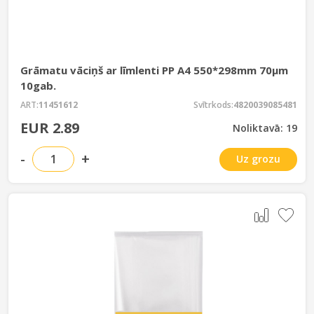
Grāmatu vāciņš ar līmlenti PP A4 550*298mm 70µm
10gab.
ART:
11451612
Svītrkods:
4820039085481
EUR 2.89
Noliktavā: 19
-
+
Uz grozu