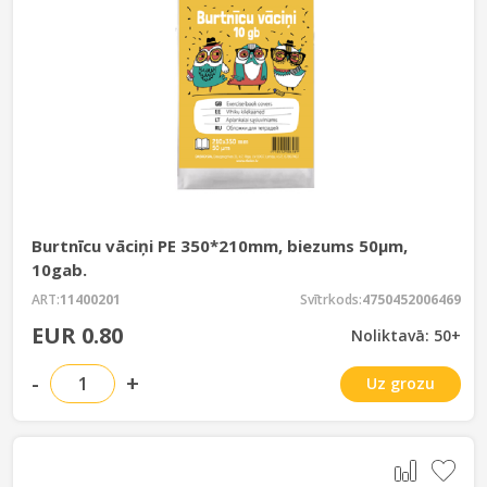
Burtnīcu vāciņi PE 350*210mm, biezums 50µm,
10gab.
ART:
11400201
Svītrkods:
4750452006469
EUR 0.80
Noliktavā: 50+
-
+
Uz grozu