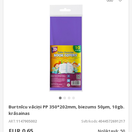
Burtnīcu vāciņi PP 350*202mm, biezums 50µm, 10gb.
krāsainas
ART:
1147905002
Svītrkods:
4044572691217
EUR 0.65
Noliktavā: 50