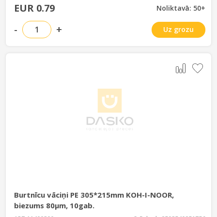
EUR 0.79
Noliktavā: 50+
-
+
Uz grozu
Burtnīcu vāciņi PE 305*215mm KOH-I-NOOR,
biezums 80µm, 10gab.