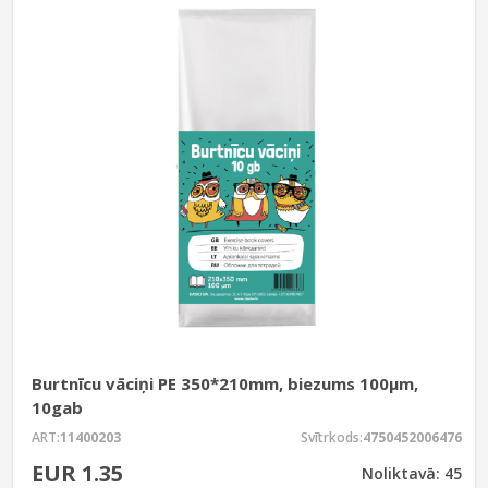
Burtnīcu vāciņi PE 350*210mm, biezums 100µm,
10gab
ART:
11400203
Svītrkods:
4750452006476
EUR 1.35
Noliktavā: 45