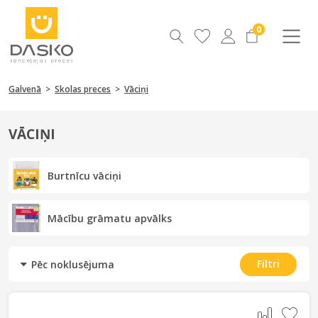
0
Galvenā
>
Skolas preces
>
Vāciņi
VĀCIŅI
Burtnīcu vāciņi
Mācību grāmatu apvālks
Filtri