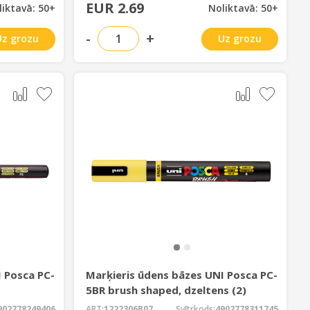
EUR 2.69
liktavā: 50+
Noliktavā: 50+
-
+
Uz grozu
Uz grozu
 Posca PC-
Marķieris ūdens bāzes UNI Posca PC-
5BR brush shaped, dzeltens (2)
902778249406
ART:
1222306B07
Svītrkods:
4902778311745