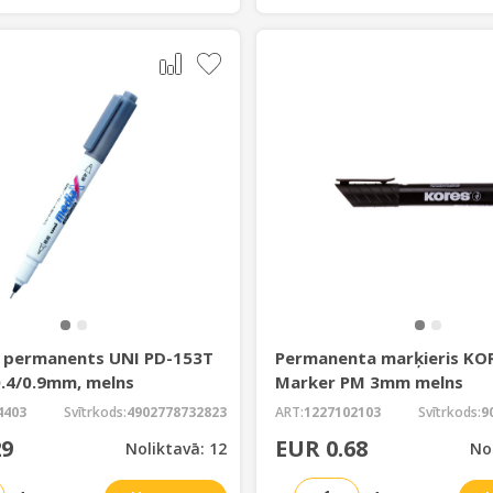
s permanents UNI PD-153T
Permanenta marķieris KOR
0.4/0.9mm, melns
Marker PM 3mm melns
4403
Svītrkods:
4902778732823
ART:
1227102103
Svītrkods:
9
29
EUR 0.68
Noliktavā: 12
No