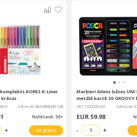
 komplekts KORES K-Liner
Marķieri ūdens bāzes UNI
 krāsas
metālā kastē 20 GROOVY 
0012
Svītrkods:
9023800281128
ART:
1222331321
Svītrkods:
3
61
EUR 59.98
Noliktavā: 50+
N
+
-
+
Uz grozu