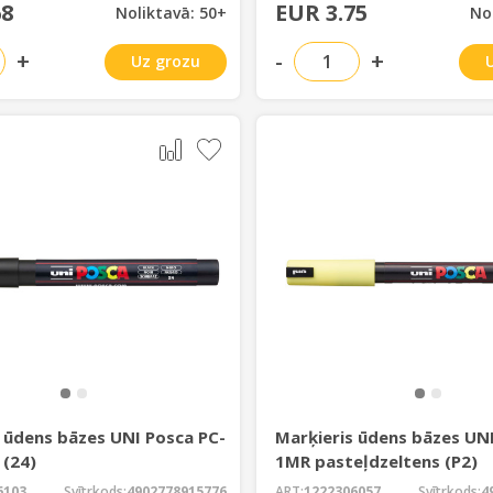
68
EUR 3.75
Noliktavā: 50+
No
+
-
+
Uz grozu
 ūdens bāzes UNI Posca PC-
Marķieris ūdens bāzes UNI
 (24)
1MR pasteļdzeltens (P2)
6103
Svītrkods:
4902778915776
ART:
1222306057
Svītrkods:
4