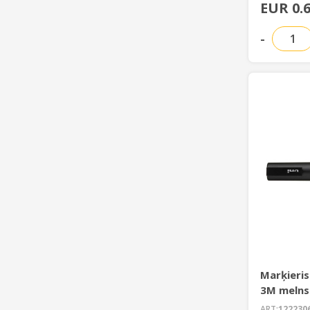
EUR 0.
-
Marķieris
3M melns
ART:
122230