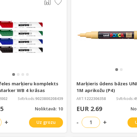
feles marķieru komplekts
Marķieris ūdens bāzes UNI
Marker WB 4 krāsas
1M aprikožu (P4)
2002
Svītrkods:
9023800208439
ART:
1222306358
Svītrkods:
4
55
EUR 2.69
Noliktavā: 10
No
+
-
+
Uz grozu