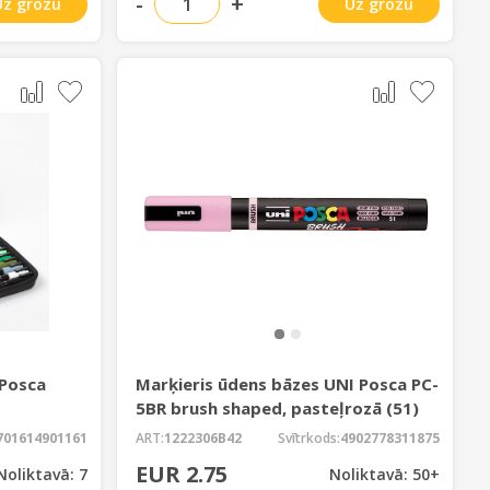
-
+
Uz grozu
Uz grozu
 Posca
Marķieris ūdens bāzes UNI Posca PC-
5BR brush shaped, pasteļrozā (51)
701614901161
ART:
1222306B42
Svītrkods:
4902778311875
EUR 2.75
Noliktavā: 7
Noliktavā: 50+