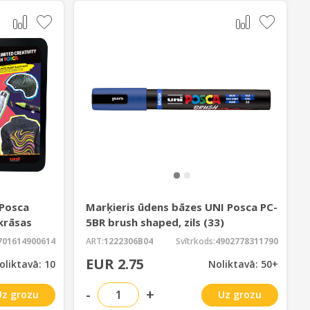
 Posca
Marķieris ūdens bāzes UNI Posca PC-
krāsas
5BR brush shaped, zils (33)
701614900614
ART:
1222306B04
Svītrkods:
4902778311790
EUR 2.75
oliktavā: 10
Noliktavā: 50+
-
+
Uz grozu
Uz grozu