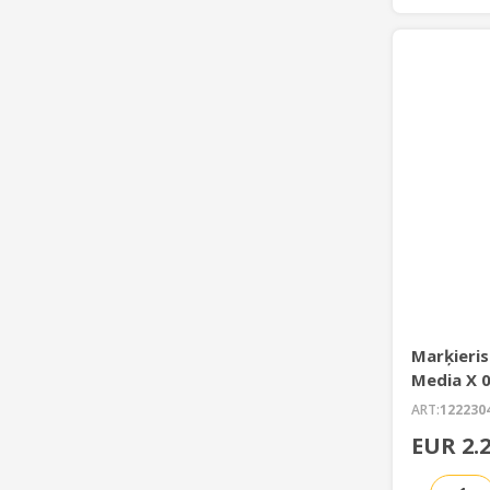
Marķieri
Media X 
ART:
122230
EUR 2.