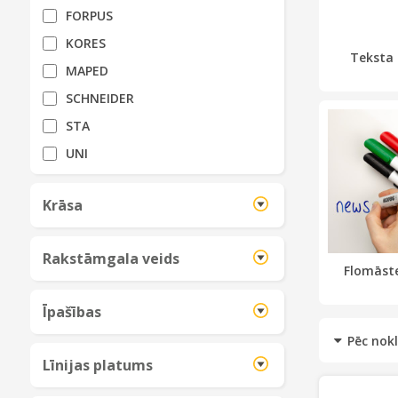
FORPUS
KORES
Teksta 
MAPED
SCHNEIDER
STA
UNI
Krāsa
Rakstāmgala veids
Flomāste
Īpašības
Līnijas platums