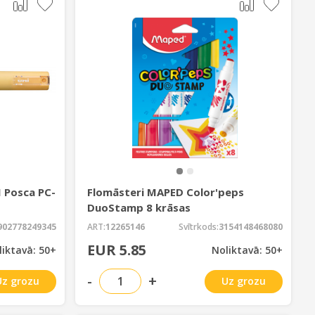
 Posca PC-
Flomāsteri MAPED Color'peps
DuoStamp 8 krāsas
902778249345
ART:
12265146
Svītrkods:
3154148468080
EUR 5.85
liktavā: 50+
Noliktavā: 50+
-
+
Uz grozu
Uz grozu