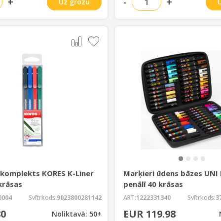
+
-
+
Uz grozu
 komplekts KORES K-Liner
Marķieri ūdens bāzes UNI
krāsas
penālī 40 krāsas
0004
Svītrkods:
9023800281142
ART:
1222331340
Svītrkods:
3
80
EUR 119.98
Noliktavā: 50+