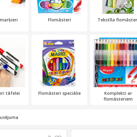
marķieri
Flomāsteri
Tekstīla flomāster
ri tāfelei
Flomāsteri speciālie
Komplekti ar
flomāsteriem