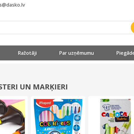
ls@dasko.lv
Ražotāji
Par uzņēmumu
Piegāde
TERI UN MARĶIERI