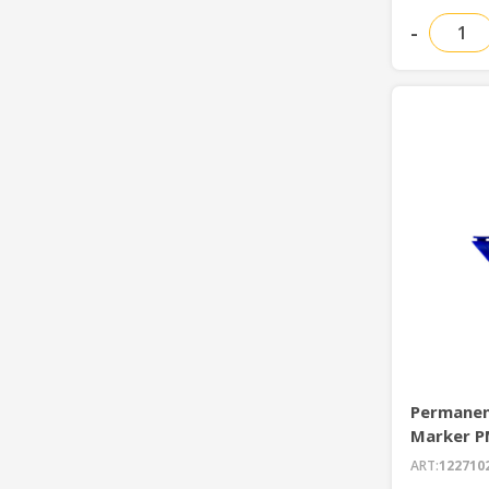
-
Permanen
Marker P
ART:
122710