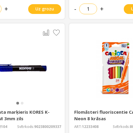
+
-
+
Uz grozu
ta marķieris KORES K-
Flomāsteri fluoriscentie 
M 3mm zils
Neon 8 krāsas
2104
Svītrkods:
9023800209337
ART:
12233408
Svītrkods:
8