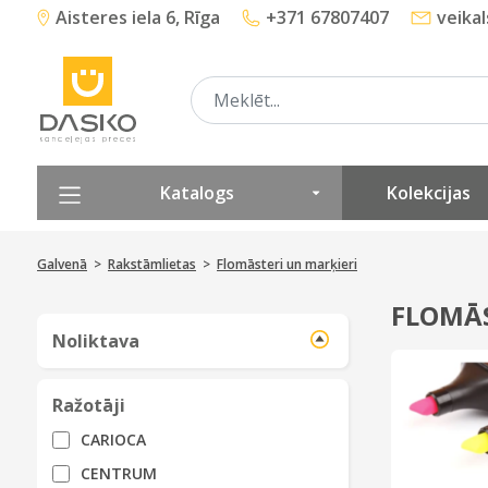
Aisteres iela 6, Rīga
+371 67807407
veika
Katalogs
Kolekcijas
Galvenā
>
Rakstāmlietas
>
Flomāsteri un marķieri
FLOMĀS
Noliktava
Ražotāji
CARIOCA
CENTRUM