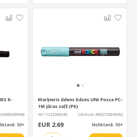
ES K-
Marķieris ūdens bāzes UNI Posca PC-
1M jūras zaļš (P6)
023800209306
ART:
1222306345
Svītrkods:
4902778249352
EUR 2.69
liktavā: 50+
Noliktavā: 50+