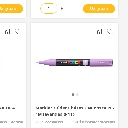
-
+
Uz grozu
Uz grozu
CARIOCA
Marķieris ūdens bāzes UNI Posca PC-
1M lavandas (P11)
003511427856
ART:
1222306359
Svītrkods:
4902778249369