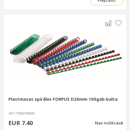
Pieprasīt
Plastmasas spirāles FORPUS D20mm 100gab.balta
ART:
159210020
EUR 7.40
Nav noliktavā