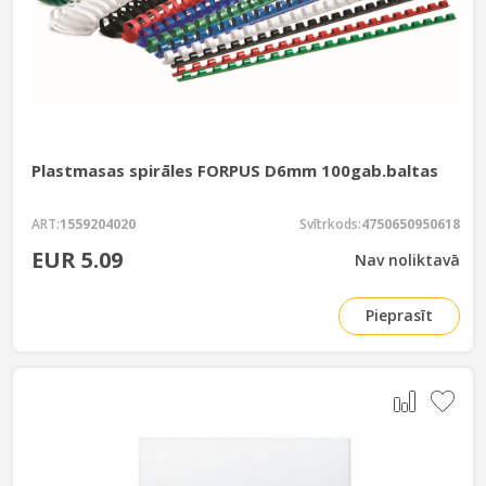
Plastmasas spirāles FORPUS D6mm 100gab.baltas
ART:
1559204020
Svītrkods:
4750650950618
EUR 5.09
Nav noliktavā
Pieprasīt