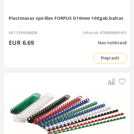
Plastmasas spirāles FORPUS D10mm 100gab.baltas
ART:
1559206020
Svītrkods:
4750650951011
EUR 6.69
Nav noliktavā
Pieprasīt