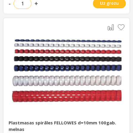
-
+
Uz grozu
Plastmasas spirāles FELLOWES d=10mm 100gab.
melnas