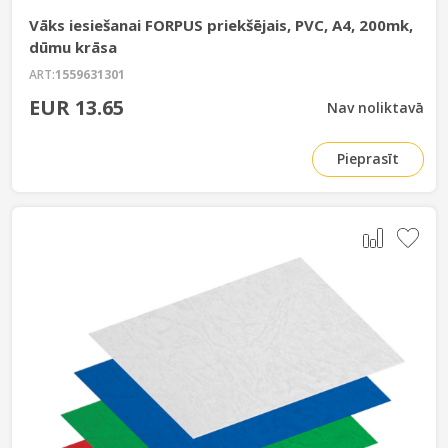
Vāks iesiešanai FORPUS priekšējais, PVC, A4, 200mk,
dūmu krāsa
ART:
1559631301
EUR 13.65
Nav noliktavā
Pieprasīt