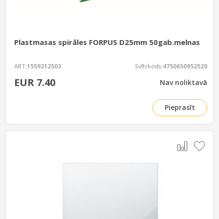
Plastmasas spirāles FORPUS D25mm 50gab.melnas
ART:
1559212503
Svītrkods:
4750650952520
EUR 7.40
Nav noliktavā
Pieprasīt