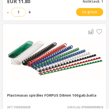
EUR 11.80
Noliktavā: 1
-
+
Uz grozu
Plastmasas spirāles FORPUS D8mm 100gab.balta
ART:
1559205020
Svītrkods:
4750650950816