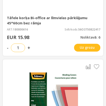
Tāfele korķa Bi-office ar līmvielas pārklājumu
45*60cm bez rāmja
ART:
180800616
Svītrkods:
56O3750822417
EUR 15.98
Noliktavā: 6
-
+
Uz grozu