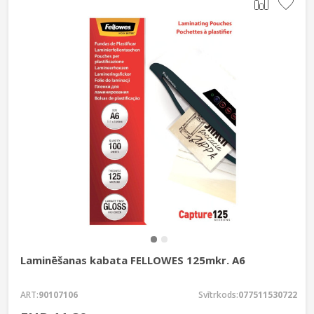
Laminēšanas kabata FELLOWES 125mkr. A6
ART:
90107106
Svītrkods:
077511530722