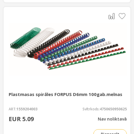
Plastmasas spirāles FORPUS D6mm 100gab.melnas
ART:
1559204003
Svītrkods:
4750650950625
EUR 5.09
Nav noliktavā