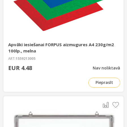
Apvāki iesiešanai FORPUS aizmugures A4 230g/m2
100lp., melna
ART:
1559213005
EUR 4.48
Nav noliktavā
Pieprasīt