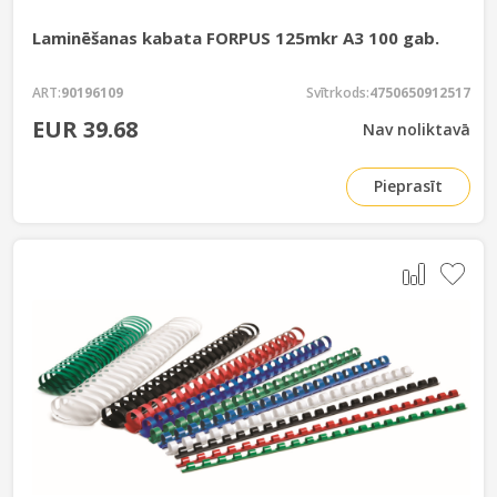
Laminēšanas kabata FORPUS 125mkr A3 100 gab.
ART:
90196109
Svītrkods:
4750650912517
EUR 39.68
Nav noliktavā
Pieprasīt