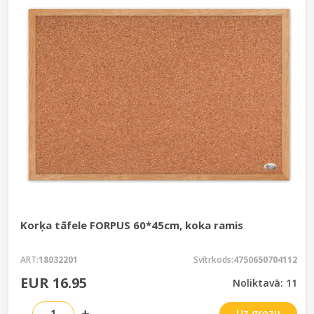
Korķa tāfele FORPUS 60*45cm, koka ramis
ART:
18032201
Svītrkods:
4750650704112
EUR 16.95
Noliktavā: 11
-
+
Uz grozu