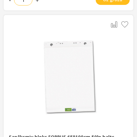
Sanāksmju bloks FORPUS 65*100cm 50lp balts