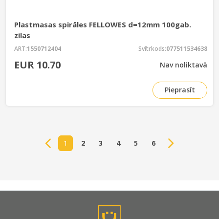
Plastmasas spirāles FELLOWES d=12mm 100gab.
zilas
ART:
1550712404
Svītrkods:
077511534638
EUR 10.70
Nav noliktavā
Pieprasīt
1
2
3
4
5
6