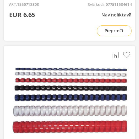
ART:
1550712303
Svītrkods:
077511534614
EUR 6.65
Nav noliktavā
Pieprasīt