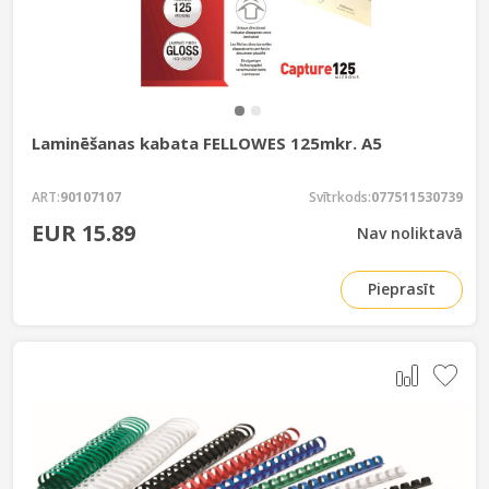
Laminēšanas kabata FELLOWES 125mkr. A5
ART:
90107107
Svītrkods:
077511530739
EUR 15.89
Nav noliktavā
Pieprasīt