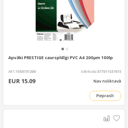
Apvāki PRESTIGE caurspīdīgi PVC A4 200µm 100lp
ART:
1550731200
Svītrkods:
077511537615
EUR 15.09
Nav noliktavā
Pieprasīt