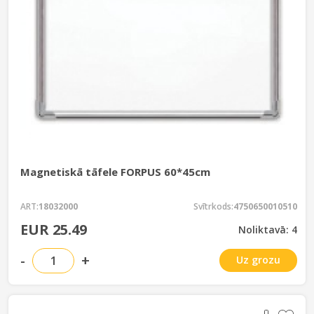
Magnetiskā tāfele FORPUS 60*45cm
ART:
18032000
Svītrkods:
4750650010510
EUR 25.49
Noliktavā: 4
-
+
Uz grozu