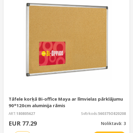
Tāfele korķā Bi-office Maya ar līmvielas pārklājumu
90*120cm aluminija rāmis
ART:
180805627
Svītrkods:
560375O820208
EUR 77.29
Noliktavā: 3