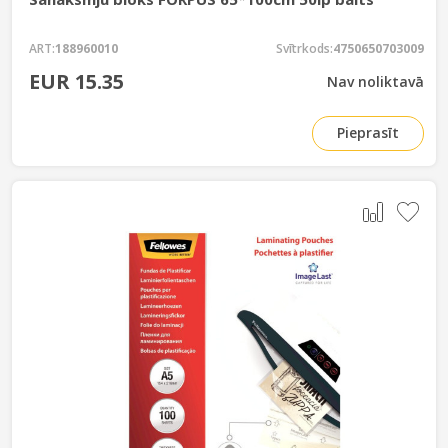
ART:
188960010
Svītrkods:
4750650703009
EUR 15.35
Nav noliktavā
Pieprasīt