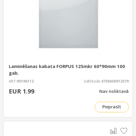
Laminēšanas kabata FORPUS 125mkr 60*90mm 100
gab.
ART:
90196112
Svītrkods:
4750650912579
EUR 1.99
Nav noliktavā
Pieprasīt