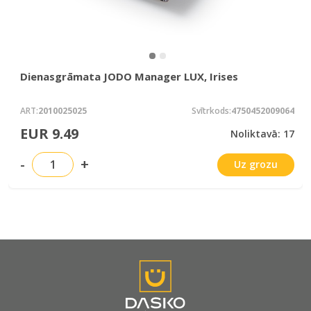
Dienasgrāmata JODO Manager LUX, Irises
ART:
2010025025
Svītrkods:
4750452009064
EUR 9.49
Noliktavā: 17
-
+
Uz grozu