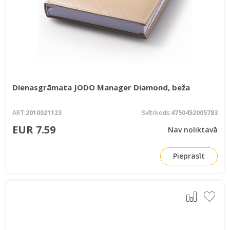
Dienasgrāmata JODO Manager Diamond, beža
ART:
2010021123
Svītrkods:
4750452005783
EUR 7.59
Nav noliktavā
Pieprasīt