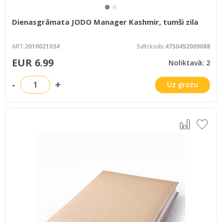
Dienasgrāmata JODO Manager Kashmir, tumši zila
ART:
2010021034
Svītrkods:
4750452009088
EUR 6.99
Noliktavā: 2
-
+
Uz grozu