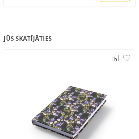
JŪS SKATĪJĀTIES