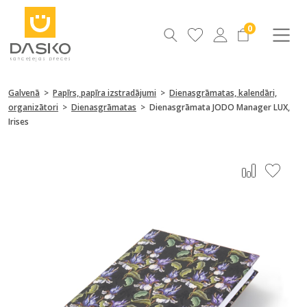
0
Galvenā
>
Papīrs, papīra izstradājumi
>
Dienasgrāmatas, kalendāri,
organizātori
>
Dienasgrāmatas
>
Dienasgrāmata JODO Manager LUX,
Irises