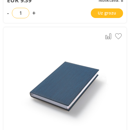
EUR 9.39
Noliktavā: 8
-
+
Uz grozu