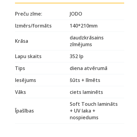
Preču zīme:
JODO
Izmērs/formāts
140*210mm
daudzkrāsains
Krāsa
zīmējums
Lapu skaits
352 lp
Tips
diena atvērumā
Iesējums
šūts + līmēts
Vāks
ciets laminēts
Soft Touch lamināts
Īpašības
+ UV laka +
nospiedums