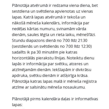
Plānotāja atvērumā ir redzama viena diena, bet
sestdiena un svētdiena apvienotas uz vienas
lapas. Katrā lapas atvērumā ir tekoša un
nākošā mēneša kalendārs, informācija par
nedēļas kārtas numuru, svinamām vārda
dienām, saules lēgta un rieta laiku, mēnešfāzi.
Stundu diapazons dienā no 7:00 līdz 21:30
(sestdienās un svētdienās no 7:00 līdz 12:30)
sadalīts ik pa 30 minutēm pie katras
horizontālās pierakstu līnijas. Noteiktu dienu
lapās ir informācija par svētku, atceres un
atzīmējamām dienām. Iekšlapām ir divkrāsu
apdruka, svētku dienām ir atšķirīga krāsa.
Plānotāja katras lapas malā ir mēneša reģistra
atzīme ar saīsinātu mēneša nosaukumu.
Plānotājā pirms kalendāra daļas ir informatīvas
lapas: