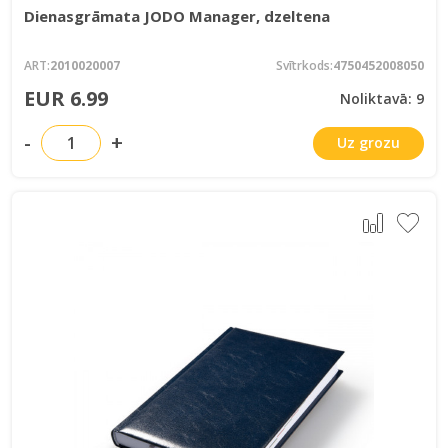
Dienasgrāmata JODO Manager, dzeltena
ART:
2010020007
Svītrkods:
4750452008050
EUR 6.99
Noliktavā: 9
-
+
Uz grozu