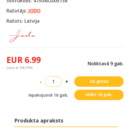
Svītrukods:
4750452005738
Ražotājs:
JODO
Ražots:
Latvija
EUR 6.99
Noliktavā 9 gab.
Cena ar 5% PVN
-
+
Uz grozu
Ielikt 16 gab.
Iepakojumā 16 gab.
Produkta apraksts