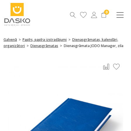
0
Galvenā
>
Papīrs, papīra izstradājumi
>
Dienasgrāmatas, kalendāri,
organizātori
>
Dienasgrāmatas
>
Dienasgrāmata JODO Manager, zila