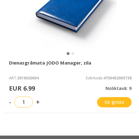
Dienasgrāmata JODO Manager, zila
ART:
2010020004
Svītrkods:
4750452005738
EUR 6.99
Noliktavā: 9
-
+
Uz grozu