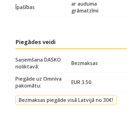
ar auduma
Īpašības
grāmatzīmi
Piegādes veidi
Saņemšana DASKO
Bezmaksas
noliktavā:
Piegāde uz Omniva
EUR 3.50
pakomātu:
Bezmaksas piegāde visā Latvijā no 30€!