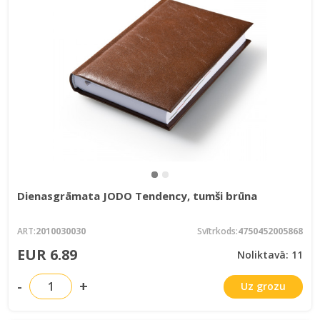
Dienasgrāmata JODO Tendency, tumši brūna
ART:
2010030030
Svītrkods:
4750452005868
EUR 6.89
Noliktavā: 11
-
+
Uz grozu