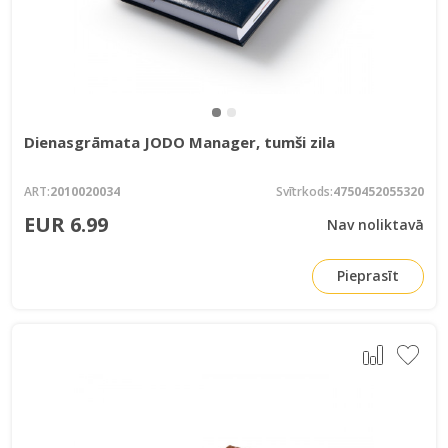
Dienasgrāmata JODO Manager, tumši zila
ART:
2010020034
Svītrkods:
4750452055320
EUR 6.99
Nav noliktavā
Pieprasīt