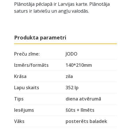
Plānotāja pēclapā ir Larvijas karte. Plānotāja
saturs ir latviešu un angļu valodās.
Produkta parametri
Preču zīme:
JODO
Izmērs/formāts
140*210mm
Krāsa
zila
Lapu skaits
352 lp
Tips
diena atvērumā
Iesējums
šūts + līmēts
Vāks
posterēts baladek