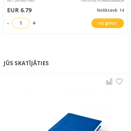
ART:
2010011007
Svītrkods:
4750452008029
EUR 6.79
Noliktavā: 14
-
+
Uz grozu
JŪS SKATĪJĀTIES