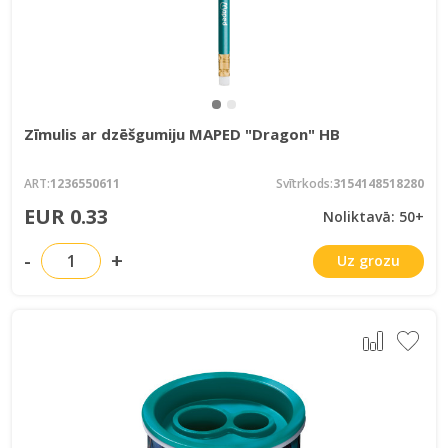
Zīmulis ar dzēšgumiju MAPED "Dragon" HB
ART:
1236550611
Svītrkods:
3154148518280
EUR 0.33
Noliktavā: 50+
-
+
Uz grozu