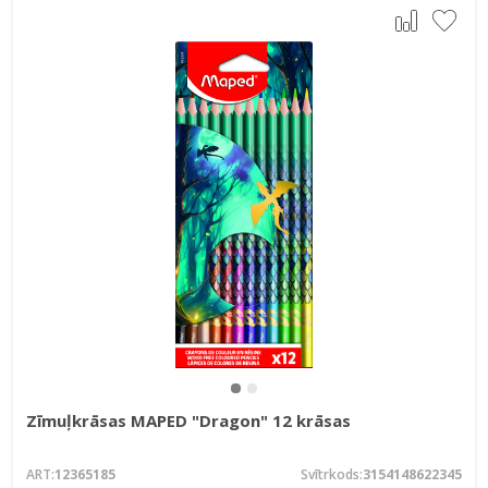
Zīmuļkrāsas MAPED "Dragon" 12 krāsas
ART:
12365185
Svītrkods:
3154148622345