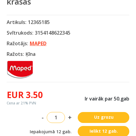
krāsas
Artikuls:
12365185
Svītrukods:
3154148622345
Ražotājs:
MAPED
Ražots:
Ķīna
EUR 3.50
Ir vairāk par 50.gab
Cena ar 21% PVN
-
+
Uz grozu
Ielikt 12 gab.
Iepakojumā 12 gab.