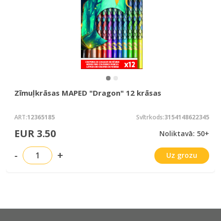
Zīmuļkrāsas MAPED "Dragon" 12 krāsas
ART:
12365185
Svītrkods:
3154148622345
EUR 3.50
Noliktavā: 50+
-
+
Uz grozu