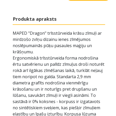
Produkta apraksts
MAPED "Dragon" trīsstūrveida krāsu zīmuļi ar
mirdzošo zvīņu dizainu ienes zīmējumos
noslēpumainās pūķu pasaules maģiju un
krāšņumu.
Ergonomiskā trīsstūrveida forma nodrošina
ērtu satvērienu un palīdz zīmuļus droši noturēt
rokā arī ilgākas zīmēšanas laikā, turklāt neļauj
tiem noripot no galda. Standarta 2,9 mm
diametra grafīts nodrošina vienmērīgu
krāsošanu un ir noturīgs pret drupšanu un
lūšanu, savukārt zīmuļi ir viegli asināmi. To
sastāvā ir 0% koksnes - korpuss ir izgatavots
no sintētiskiem sveķiem, kas piešķir zīmuļiem
elastību un īpašu izturību. Korpusa lūzuma