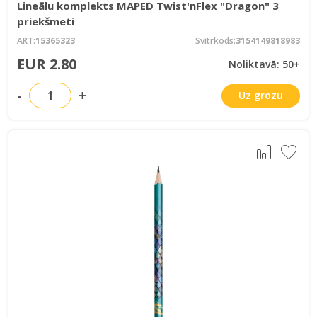
Lineālu komplekts MAPED Twist'nFlex "Dragon" 3
priekšmeti
ART:
15365323
Svītrkods:
3154149818983
EUR 2.80
Noliktavā: 50+
-
+
Uz grozu