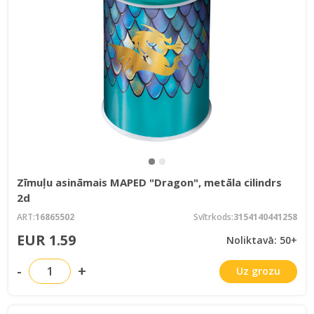
Zīmuļu asināmais MAPED "Dragon", metāla cilindrs
2d
ART:
16865502
Svītrkods:
3154140441258
EUR 1.59
Noliktavā: 50+
-
+
Uz grozu