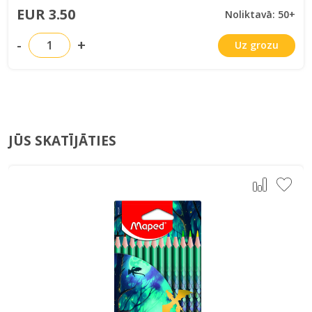
EUR 3.50
Noliktavā: 50+
-
+
Uz grozu
JŪS SKATĪJĀTIES