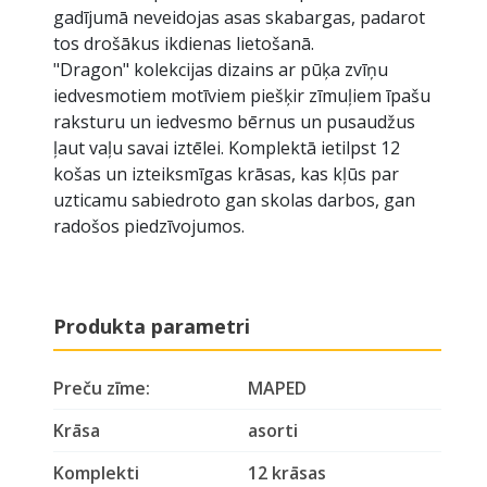
gadījumā neveidojas asas skabargas, padarot
tos drošākus ikdienas lietošanā.
"Dragon" kolekcijas dizains ar pūķa zvīņu
iedvesmotiem motīviem piešķir zīmuļiem īpašu
raksturu un iedvesmo bērnus un pusaudžus
ļaut vaļu savai iztēlei. Komplektā ietilpst 12
košas un izteiksmīgas krāsas, kas kļūs par
uzticamu sabiedroto gan skolas darbos, gan
radošos piedzīvojumos.
Produkta parametri
Preču zīme:
MAPED
Krāsa
asorti
Komplekti
12 krāsas