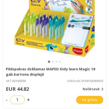
Pildspalvas dzēšamas MAPED Kidy learn Magic 18
gab.kartona displejā
ART:
02165550
Svītrkods:
3154142295033
EUR 44.82
Noliktavā: 3
-
+
Uz grozu