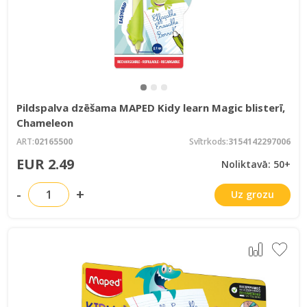
Pildspalva dzēšama MAPED Kidy learn Magic blisterī,
Chameleon
ART:
02165500
Svītrkods:
3154142297006
EUR 2.49
Noliktavā: 50+
-
+
Uz grozu