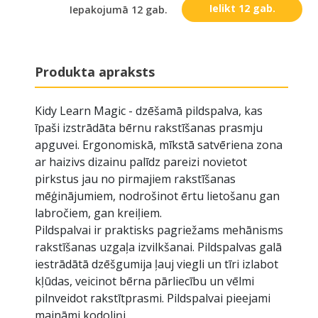
Ielikt 12 gab.
Iepakojumā 12 gab.
Produkta apraksts
Kidy Learn Magic - dzēšamā pildspalva, kas
īpaši izstrādāta bērnu rakstīšanas prasmju
apguvei. Ergonomiskā, mīkstā satvēriena zona
ar haizivs dizainu palīdz pareizi novietot
pirkstus jau no pirmajiem rakstīšanas
mēģinājumiem, nodrošinot ērtu lietošanu gan
labročiem, gan kreiļiem.
Pildspalvai ir praktisks pagriežams mehānisms
rakstīšanas uzgaļa izvilkšanai. Pildspalvas galā
iestrādātā dzēšgumija ļauj viegli un tīri izlabot
kļūdas, veicinot bērna pārliecību un vēlmi
pilnveidot rakstītprasmi. Pildspalvai pieejami
maināmi kodoliņi.