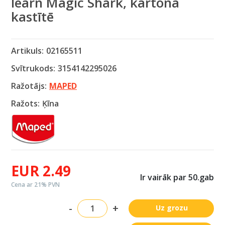
learn Magic Shark, kartona
kastītē
Artikuls:
02165511
Svītrukods:
3154142295026
Ražotājs:
MAPED
Ražots:
Ķīna
EUR 2.49
Ir vairāk par 50.gab
Cena ar 21% PVN
-
+
Uz grozu