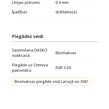
Līnijas platums
0.4 mm
Īpašības
dzēšams(a)
Piegādes veidi
Saņemšana DASKO
Bezmaksas
noliktavā:
Piegāde uz Omniva
EUR 3.50
pakomātu:
Bezmaksas piegāde visā Latvijā no 30€!