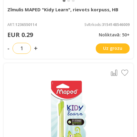
Zīmulis MAPED "Kidy Learn", rievots korpuss, HB
ART:
1236550114
Svītrkods:
3154148546009
EUR 0.29
Noliktavā: 50+
-
+
Uz grozu