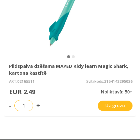
Pildspalva dzēšama MAPED Kidy learn Magic Shark,
kartona kastītē
ART:
02165511
Svītrkods:
3154142295026
EUR 2.49
Noliktavā: 50+
-
+
Uz grozu