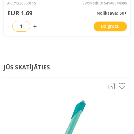
ART:
1236550115
Svītrkods:
3154148544005
EUR 1.69
Noliktavā: 50+
-
+
Uz grozu
JŪS SKATĪJĀTIES