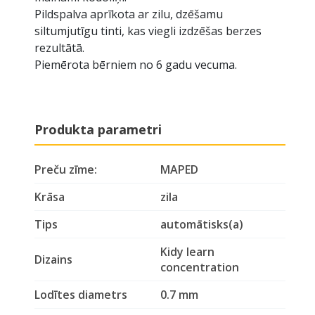
Pildspalva aprīkota ar zilu, dzēšamu
siltumjutīgu tinti, kas viegli izdzēšas berzes
rezultātā.
Piemērota bērniem no 6 gadu vecuma.
Produkta parametri
Preču zīme:
MAPED
Krāsa
zila
Tips
automātisks(a)
Kidy learn
Dizains
concentration
Lodītes diametrs
0.7 mm