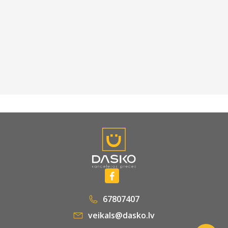
67807407
veikals@dasko.lv