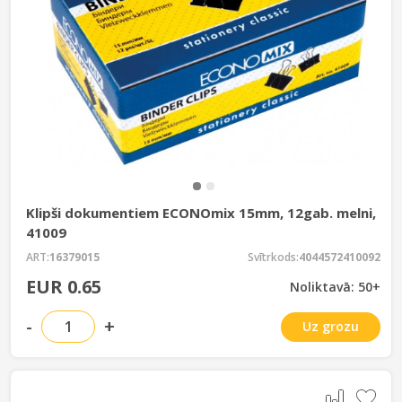
Klipši dokumentiem ECONOmix 15mm, 12gab. melni,
41009
ART:
16379015
Svītrkods:
4044572410092
EUR 0.65
Noliktavā: 50+
-
+
Uz grozu