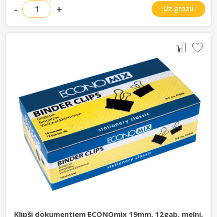
-
+
Uz grozu
Klipši dokumentiem ECONOmix 19mm, 12gab. melni,