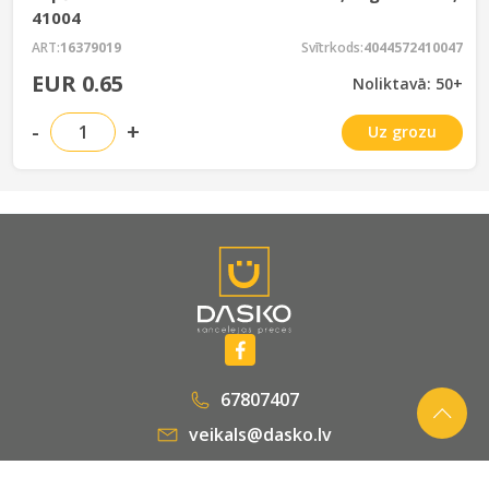
41004
ART:
16379019
Svītrkods:
4044572410047
EUR 0.65
Noliktavā: 50+
-
+
Uz grozu
67807407
veikals@dasko.lv