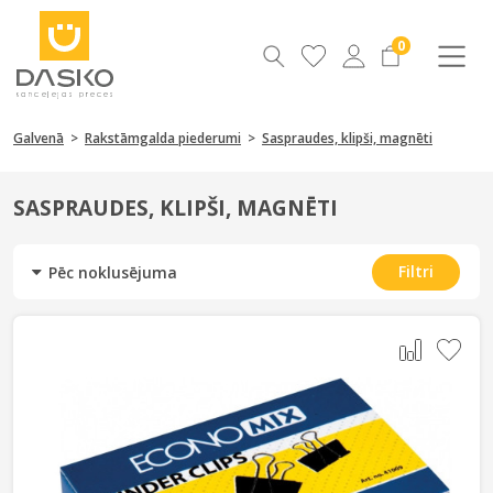
0
Galvenā
>
Rakstāmgalda piederumi
>
Saspraudes, klipši, magnēti
SASPRAUDES, KLIPŠI, MAGNĒTI
Filtri