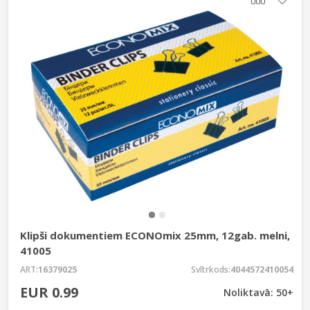
Klipši dokumentiem ECONOmix 25mm, 12gab. melni,
41005
ART:
16379025
Svītrkods:
4044572410054
EUR 0.99
Noliktavā: 50+